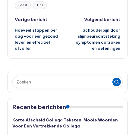
Tags:
Feest
Tips
Bericht
Vorige bericht
Volgend bericht
Hoeveel stappen per
Schouderpijn door
navigatie
dag voor een gezond
slijmbeursontsteking
leven en effectief
symptomen oorzaken
afvallen
en oefeningen
Recente berichten
Korte Afscheid Collega Teksten: Mooie Woorden
Voor Een Vertrekkende Collega