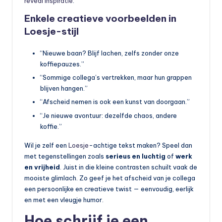
reveal inspiratie
.
Enkele creatieve voorbeelden in
Loesje-stijl
“Nieuwe baan? Blijf lachen, zelfs zonder onze
koffiepauzes.”
“Sommige collega’s vertrekken, maar hun grappen
blijven hangen.”
“Afscheid nemen is ook een kunst van doorgaan.”
“Je nieuwe avontuur: dezelfde chaos, andere
koffie.”
Wil je zelf een
Loesje
-achtige tekst maken? Speel dan
met tegenstellingen zoals
serieus en luchtig
of
werk
en vrijheid
. Juist in die kleine contrasten schuilt vaak de
mooiste glimlach. Zo geef je het afscheid van je collega
een persoonlijke en creatieve twist — eenvoudig, eerlijk
en met een vleugje humor.
Hoe schrijf je een