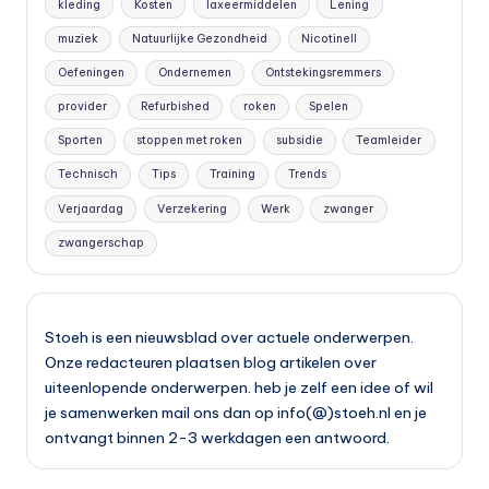
kleding
Kosten
laxeermiddelen
Lening
muziek
Natuurlijke Gezondheid
Nicotinell
Oefeningen
Ondernemen
Ontstekingsremmers
provider
Refurbished
roken
Spelen
Sporten
stoppen met roken
subsidie
Teamleider
Technisch
Tips
Training
Trends
Verjaardag
Verzekering
Werk
zwanger
zwangerschap
Stoeh is een nieuwsblad over actuele onderwerpen.
Onze redacteuren plaatsen blog artikelen over
uiteenlopende onderwerpen. heb je zelf een idee of wil
je samenwerken mail ons dan op info(@)stoeh.nl en je
ontvangt binnen 2-3 werkdagen een antwoord.