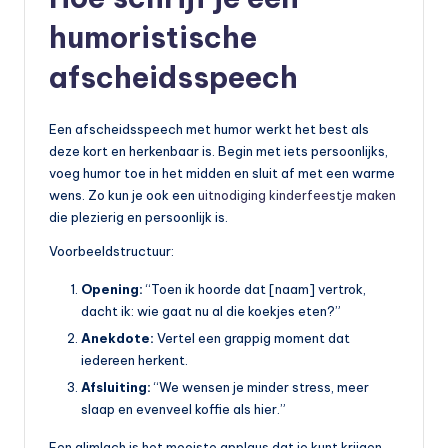
humoristische
afscheidsspeech
Een afscheidsspeech met humor werkt het best als
deze kort en herkenbaar is. Begin met iets persoonlijks,
voeg humor toe in het midden en sluit af met een warme
wens. Zo kun je ook een
uitnodiging kinderfeestje maken
die plezierig en persoonlijk is.
Voorbeeldstructuur:
Opening:
“Toen ik hoorde dat [naam] vertrok,
dacht ik: wie gaat nu al die koekjes eten?”
Anekdote:
Vertel een grappig moment dat
iedereen herkent.
Afsluiting:
“We wensen je minder stress, meer
slaap en evenveel koffie als hier.”
Een glimlach is het mooiste applaus dat je kunt krijgen.