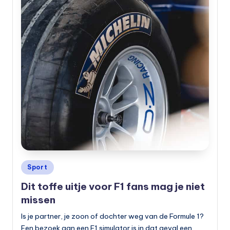
Geplaatst
Sport
in
Dit toffe uitje voor F1 fans mag je niet
missen
Is je partner, je zoon of dochter weg van de Formule 1?
Een bezoek aan een F1 simulator is in dat geval een