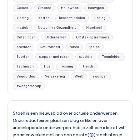
Gamen
Groente
Halloween
kauwgom
kleding
Kosten
laxeermiddelen
Lening
muziek
Natuurlijke Gezondheid
Nicotinell
Oefeningen
Ondernemen
Ontstekingsremmers
provider
Refurbished
roken
Spelen
Sporten
stoppen met roken
subsidie
Teamleider
Technisch
Tips
Training
Trends
Verjaardag
Verzekering
Werk
zwanger
zwangerschap
Stoeh is een nieuwsblad over actuele onderwerpen.
Onze redacteuren plaatsen blog artikelen over
uiteenlopende onderwerpen. heb je zelf een idee of wil
je samenwerken mail ons dan op info(@)stoeh.nl en je