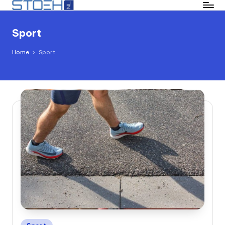
Ga
Sport
naar
de
Home
Sport
inhoud
Geplaatst