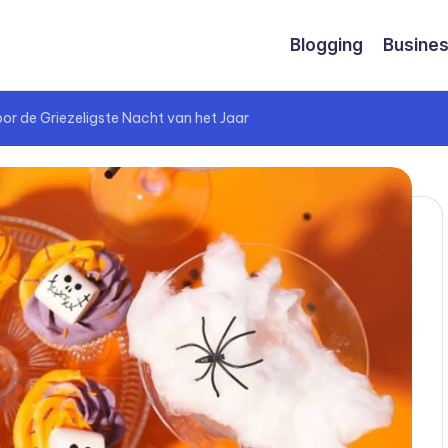
Blogging
Busine
or de Griezeligste Nacht van het Jaar