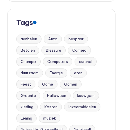
Tags
aanbeien
Auto
bespaar
Betalen
Blessure
Camera
Champix
Computers
curanol
duurzaam
Energie
eten
Feest
Game
Gamen
Groente
Halloween
kauwgom
kleding
Kosten
laxeermiddelen
Lening
muziek
Natuurlijke Gezondheid
Nicotinell