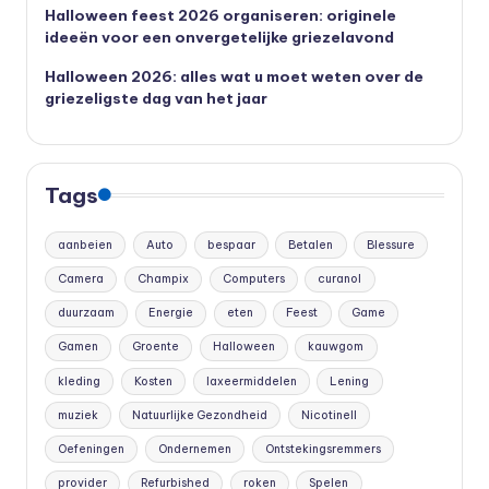
Halloween feest 2026 organiseren: originele
ideeën voor een onvergetelijke griezelavond
Halloween 2026: alles wat u moet weten over de
griezeligste dag van het jaar
Tags
aanbeien
Auto
bespaar
Betalen
Blessure
Camera
Champix
Computers
curanol
duurzaam
Energie
eten
Feest
Game
Gamen
Groente
Halloween
kauwgom
kleding
Kosten
laxeermiddelen
Lening
muziek
Natuurlijke Gezondheid
Nicotinell
Oefeningen
Ondernemen
Ontstekingsremmers
provider
Refurbished
roken
Spelen