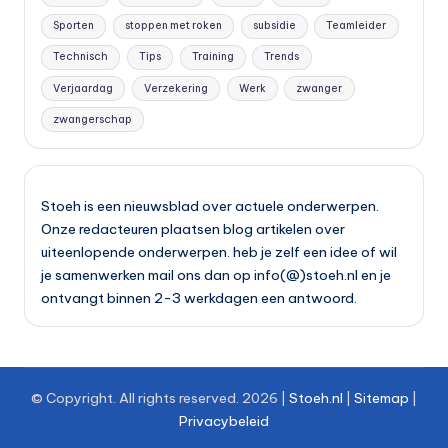
Sporten
stoppen met roken
subsidie
Teamleider
Technisch
Tips
Training
Trends
Verjaardag
Verzekering
Werk
zwanger
zwangerschap
Stoeh is een nieuwsblad over actuele onderwerpen.
Onze redacteuren plaatsen blog artikelen over
uiteenlopende onderwerpen. heb je zelf een idee of wil
je samenwerken mail ons dan op info(@)stoeh.nl en je
ontvangt binnen 2-3 werkdagen een antwoord.
© Copyright. All rights reserved.
2026
|
Stoeh.nl
|
Site
map
|
Privacybeleid