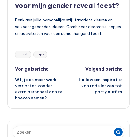
voor mijn gender reveal feest?
Denk aan jullie persoonlijke stijl, favoriete kleuren en
seizoensgebonden ideeën. Combineer decoratie, hapjes
en activiteiten voor een samenhangend feest.
Tags:
Feest
Tips
Bericht
Vorige bericht
Volgend bericht
Wil jij ook meer werk
Halloween inspiratie:
navigatie
verrichten zonder
van rode lenzen tot
extra personeel aan te
party outfits
hoeven nemen?