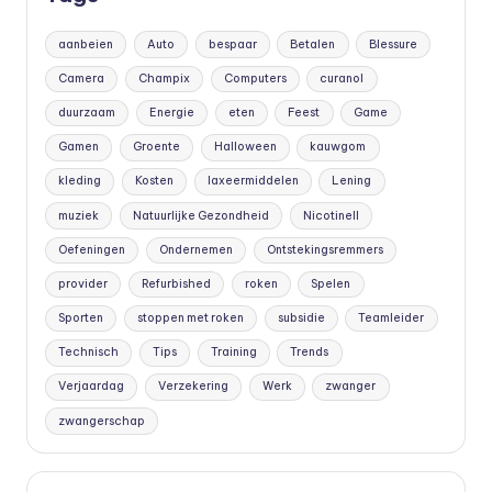
aanbeien
Auto
bespaar
Betalen
Blessure
Camera
Champix
Computers
curanol
duurzaam
Energie
eten
Feest
Game
Gamen
Groente
Halloween
kauwgom
kleding
Kosten
laxeermiddelen
Lening
muziek
Natuurlijke Gezondheid
Nicotinell
Oefeningen
Ondernemen
Ontstekingsremmers
provider
Refurbished
roken
Spelen
Sporten
stoppen met roken
subsidie
Teamleider
Technisch
Tips
Training
Trends
Verjaardag
Verzekering
Werk
zwanger
zwangerschap