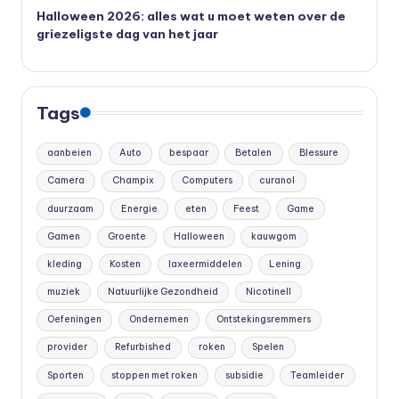
Halloween 2026: alles wat u moet weten over de
griezeligste dag van het jaar
Tags
aanbeien
Auto
bespaar
Betalen
Blessure
Camera
Champix
Computers
curanol
duurzaam
Energie
eten
Feest
Game
Gamen
Groente
Halloween
kauwgom
kleding
Kosten
laxeermiddelen
Lening
muziek
Natuurlijke Gezondheid
Nicotinell
Oefeningen
Ondernemen
Ontstekingsremmers
provider
Refurbished
roken
Spelen
Sporten
stoppen met roken
subsidie
Teamleider