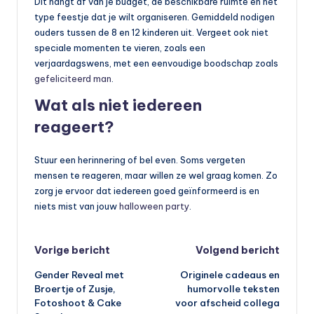
Dit hangt af van je budget, de beschikbare ruimte en het
type feestje dat je wilt organiseren. Gemiddeld nodigen
ouders tussen de 8 en 12 kinderen uit. Vergeet ook niet
speciale momenten te vieren, zoals een
verjaardagswens, met een eenvoudige boodschap zoals
gefeliciteerd man
.
Wat als niet iedereen
reageert?
Stuur een herinnering of bel even. Soms vergeten
mensen te reageren, maar willen ze wel graag komen. Zo
zorg je ervoor dat iedereen goed geïnformeerd is en
niets mist van jouw
halloween party
.
Bericht
Vorige bericht
Volgend bericht
Gender Reveal met
Originele cadeaus en
navigatie
Broertje of Zusje,
humorvolle teksten
Fotoshoot & Cake
voor afscheid collega