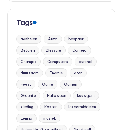
Tags
aanbeien
Auto
bespaar
Betalen
Blessure
Camera
Champix
Computers
curanol
duurzaam
Energie
eten
Feest
Game
Gamen
Groente
Halloween
kauwgom
kleding
Kosten
laxeermiddelen
Lening
muziek
Natuurlijke Gezondheid
Nicotinell