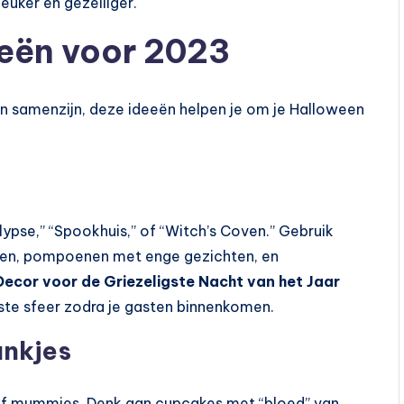
euker en gezelliger.
eeën voor 2023
ein samenzijn, deze ideeën helpen je om je Halloween
ypse,” “Spookhuis,” of “Witch’s Coven.” Gebruik
ben, pompoenen met enge gezichten, en
Decor voor de Griezeligste Nacht van het Jaar
iste sfeer zodra je gasten binnenkomen.
ankjes
n of mummies. Denk aan cupcakes met “bloed” van