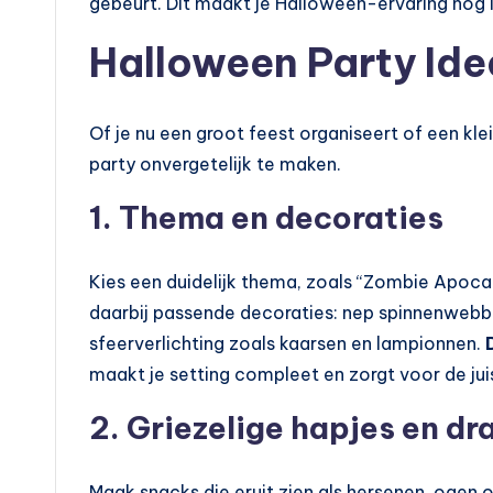
gebeurt. Dit maakt je Halloween-ervaring nog l
Halloween Party Id
Of je nu een groot feest organiseert of een kl
party onvergetelijk te maken.
1. Thema en decoraties
Kies een duidelijk thema, zoals “Zombie Apocal
daarbij passende decoraties: nep spinnenweb
sfeerverlichting zoals kaarsen en lampionnen.
maakt je setting compleet en zorgt voor de ju
2. Griezelige hapjes en dr
Maak snacks die eruit zien als hersenen, oge