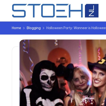
Ga
naar
de
Home
Blogging
Halloween Party: Wanneer is Hallowe
inhoud