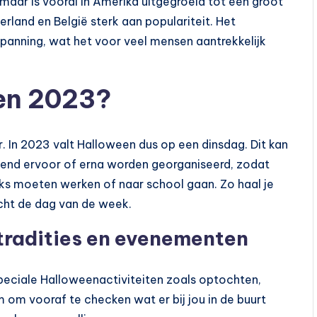
 maar is vooral in Amerika uitgegroeid tot een groot
rland en België sterk aan populariteit. Het
 spanning, wat het voor veel mensen aantrekkelijk
en 2023?
. In 2023 valt Halloween dus op een dinsdag. Dit kan
end ervoor of erna worden georganiseerd, zodat
s moeten werken of naar school gaan. Zo haal je
cht de dag van de week.
tradities en evenementen
eciale Halloweenactiviteiten zoals optochten,
m om vooraf te checken wat er bij jou in de buurt