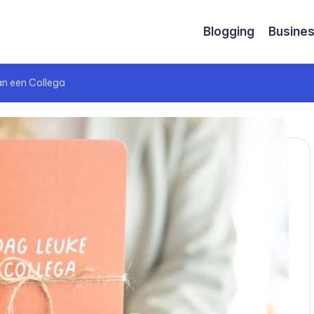
Blogging
Busine
an een Collega