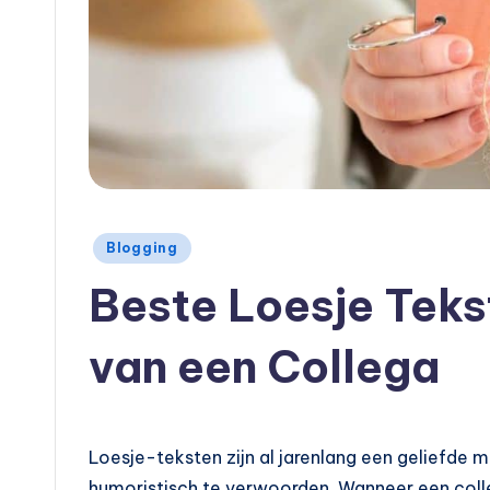
Geplaatst
Blogging
in
Beste Loesje Teks
van een Collega
Loesje-teksten zijn al jarenlang een geliefde 
humoristisch te verwoorden. Wanneer een coll