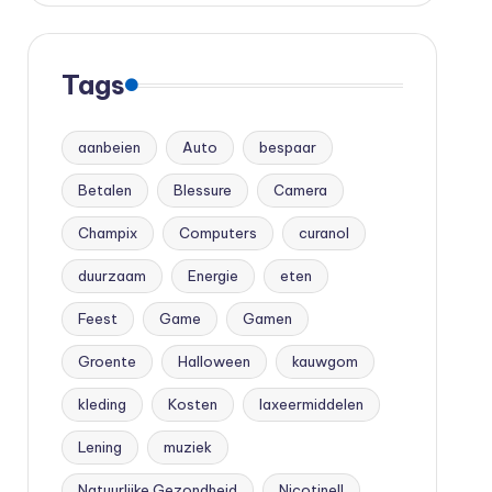
Tags
aanbeien
Auto
bespaar
Betalen
Blessure
Camera
Champix
Computers
curanol
duurzaam
Energie
eten
Feest
Game
Gamen
Groente
Halloween
kauwgom
kleding
Kosten
laxeermiddelen
Lening
muziek
Natuurlijke Gezondheid
Nicotinell