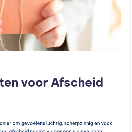
ten voor Afscheid
manier om gevoelens luchtig, scherpzinnig en vaak
ega afscheid neemt – door een nieuwe baan,