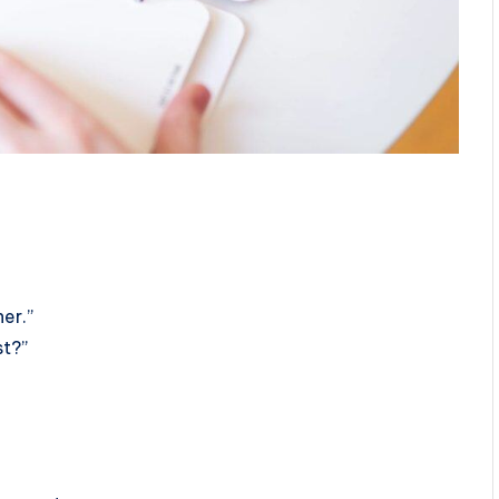
er.”
st?”