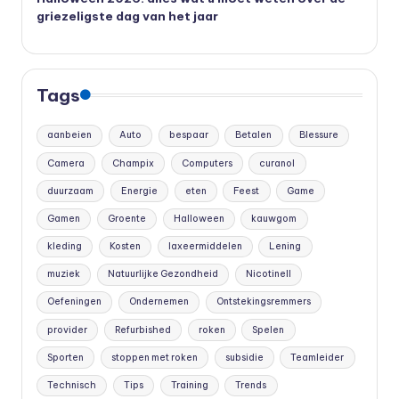
griezeligste dag van het jaar
Tags
aanbeien
Auto
bespaar
Betalen
Blessure
Camera
Champix
Computers
curanol
duurzaam
Energie
eten
Feest
Game
Gamen
Groente
Halloween
kauwgom
kleding
Kosten
laxeermiddelen
Lening
muziek
Natuurlijke Gezondheid
Nicotinell
Oefeningen
Ondernemen
Ontstekingsremmers
provider
Refurbished
roken
Spelen
Sporten
stoppen met roken
subsidie
Teamleider
Technisch
Tips
Training
Trends