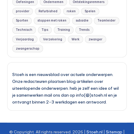
Oefeningen
Ondernemen
Ontstekingsremmers
provider
Refurbished
roken
Spelen
Sporten
stoppen met roken
subsidie
Teamleider
Technisch
Tips
Training
Trends
Verjaardag
Verzekering
Werk
zwanger
zwangerschap
Stoeh is een nieuwsblad over actuele onderwerpen.
Onze redacteuren plaatsen blog artikelen over
uiteenlopende onderwerpen. heb je zelf een idee of wil
je samenwerken mail ons dan op info(@)stoeh.nl en je
ontvangt binnen 2-3 werkdagen een antwoord.
© Copyright. All rights reserved.
2026
|
Stoeh.nl
|
Site
map
|