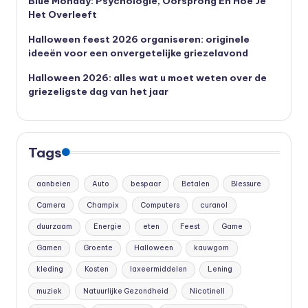
Blue Monday: Psychologie, Oorsprong En Hoe Je
Het Overleeft
Halloween feest 2026 organiseren: originele
ideeën voor een onvergetelijke griezelavond
Halloween 2026: alles wat u moet weten over de
griezeligste dag van het jaar
Tags
aanbeien
Auto
bespaar
Betalen
Blessure
Camera
Champix
Computers
curanol
duurzaam
Energie
eten
Feest
Game
Gamen
Groente
Halloween
kauwgom
kleding
Kosten
laxeermiddelen
Lening
muziek
Natuurlijke Gezondheid
Nicotinell