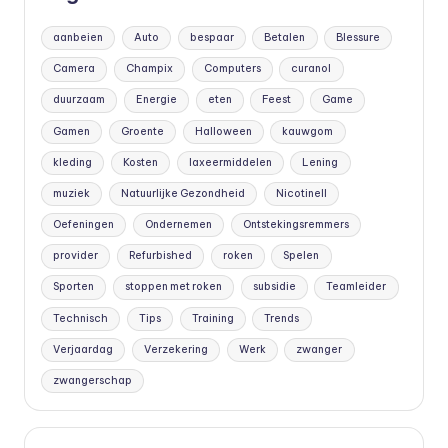
aanbeien
Auto
bespaar
Betalen
Blessure
Camera
Champix
Computers
curanol
duurzaam
Energie
eten
Feest
Game
Gamen
Groente
Halloween
kauwgom
kleding
Kosten
laxeermiddelen
Lening
muziek
Natuurlijke Gezondheid
Nicotinell
Oefeningen
Ondernemen
Ontstekingsremmers
provider
Refurbished
roken
Spelen
Sporten
stoppen met roken
subsidie
Teamleider
Technisch
Tips
Training
Trends
Verjaardag
Verzekering
Werk
zwanger
zwangerschap