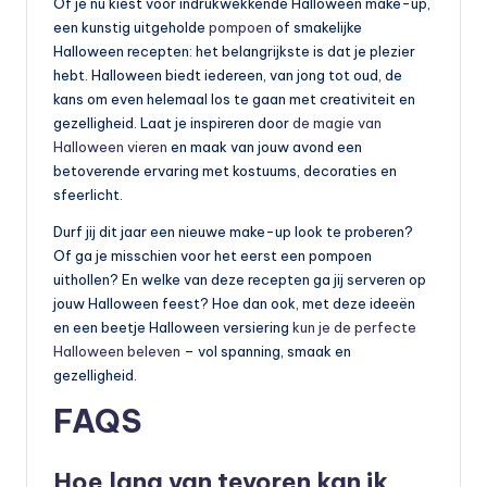
Of je nu kiest voor indrukwekkende Halloween make-up,
een kunstig uitgeholde
pompoen
of smakelijke
Halloween recepten: het belangrijkste is dat je plezier
hebt. Halloween biedt iedereen, van jong tot oud, de
kans om even helemaal los te gaan met creativiteit en
gezelligheid. Laat je inspireren door
de magie van
Halloween vieren
en maak van jouw avond een
betoverende ervaring met kostuums, decoraties en
sfeerlicht.
Durf jij dit jaar een nieuwe make-up look te proberen?
Of ga je misschien voor het eerst een pompoen
uithollen? En welke van deze recepten ga jij serveren op
jouw Halloween feest? Hoe dan ook, met deze ideeën
en een beetje Halloween versiering
kun je de perfecte
Halloween beleven
– vol spanning, smaak en
gezelligheid.
FAQS
Hoe lang van tevoren kan ik