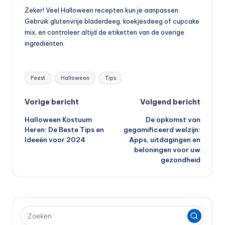
Zeker! Veel Halloween recepten kun je aanpassen.
Gebruik glutenvrije bladerdeeg, koekjesdeeg of cupcake
mix, en controleer altijd de etiketten van de overige
ingrediënten.
Tags:
Feest
Halloween
Tips
Bericht
Vorige bericht
Volgend bericht
Halloween Kostuum
De opkomst van
navigatie
Heren: De Beste Tips en
gegamificeerd welzijn:
Ideeën voor 2024
Apps, uitdagingen en
beloningen voor uw
gezondheid