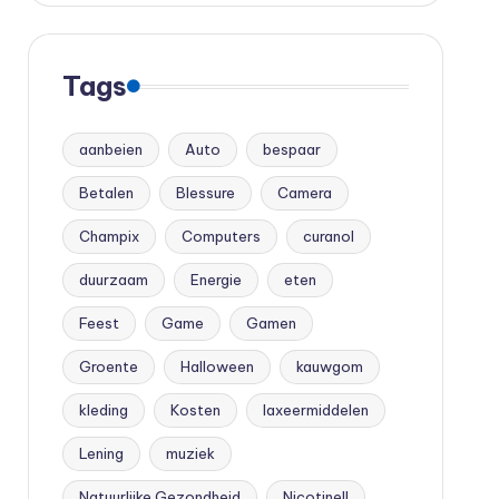
Tags
aanbeien
Auto
bespaar
Betalen
Blessure
Camera
Champix
Computers
curanol
duurzaam
Energie
eten
Feest
Game
Gamen
Groente
Halloween
kauwgom
kleding
Kosten
laxeermiddelen
Lening
muziek
Natuurlijke Gezondheid
Nicotinell