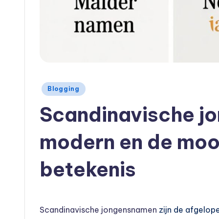
Geplaatst
Blogging
in
Scandinavische j
modern en de moo
betekenis
Scandinavische jongensnamen
zijn de afgelop