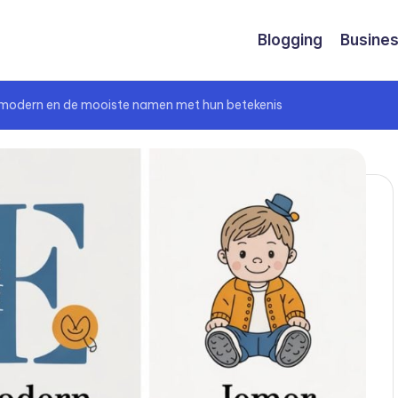
Blogging
Busine
modern en de mooiste namen met hun betekenis