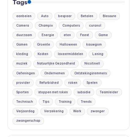
Tags
aanbeien
Auto
bespaar
Betalen
Blessure
Camera
Champix
Computers
curanol
duurzaam
Energie
eten
Feest
Game
Gamen
Groente
Halloween
kauwgom
kleding
Kosten
laxeermiddelen
Lening
muziek
Natuurlijke Gezondheid
Nicotinell
Oefeningen
Ondernemen
Ontstekingsremmers
provider
Refurbished
roken
Spelen
Sporten
stoppen met roken
subsidie
Teamleider
Technisch
Tips
Training
Trends
Verjaardag
Verzekering
Werk
zwanger
zwangerschap