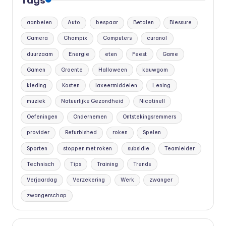
aanbeien
Auto
bespaar
Betalen
Blessure
Camera
Champix
Computers
curanol
duurzaam
Energie
eten
Feest
Game
Gamen
Groente
Halloween
kauwgom
kleding
Kosten
laxeermiddelen
Lening
muziek
Natuurlijke Gezondheid
Nicotinell
Oefeningen
Ondernemen
Ontstekingsremmers
provider
Refurbished
roken
Spelen
Sporten
stoppen met roken
subsidie
Teamleider
Technisch
Tips
Training
Trends
Verjaardag
Verzekering
Werk
zwanger
zwangerschap