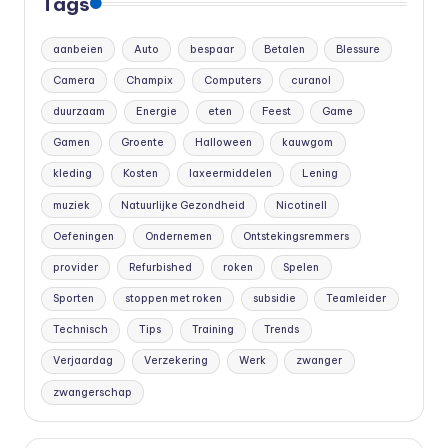
Tags
aanbeien
Auto
bespaar
Betalen
Blessure
Camera
Champix
Computers
curanol
duurzaam
Energie
eten
Feest
Game
Gamen
Groente
Halloween
kauwgom
kleding
Kosten
laxeermiddelen
Lening
muziek
Natuurlijke Gezondheid
Nicotinell
Oefeningen
Ondernemen
Ontstekingsremmers
provider
Refurbished
roken
Spelen
Sporten
stoppen met roken
subsidie
Teamleider
Technisch
Tips
Training
Trends
Verjaardag
Verzekering
Werk
zwanger
zwangerschap