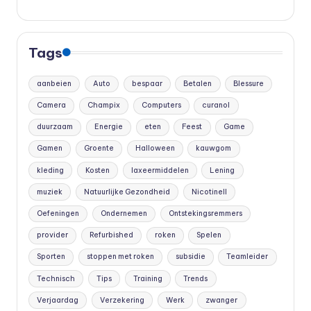
Tags
aanbeien
Auto
bespaar
Betalen
Blessure
Camera
Champix
Computers
curanol
duurzaam
Energie
eten
Feest
Game
Gamen
Groente
Halloween
kauwgom
kleding
Kosten
laxeermiddelen
Lening
muziek
Natuurlijke Gezondheid
Nicotinell
Oefeningen
Ondernemen
Ontstekingsremmers
provider
Refurbished
roken
Spelen
Sporten
stoppen met roken
subsidie
Teamleider
Technisch
Tips
Training
Trends
Verjaardag
Verzekering
Werk
zwanger