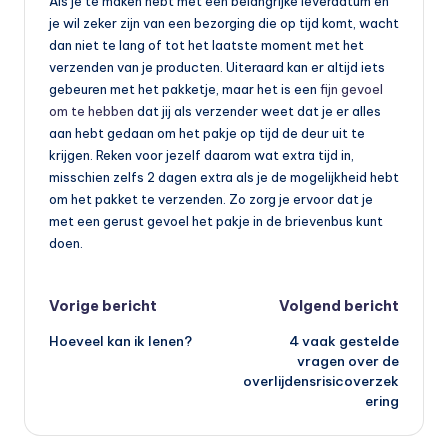
Als je te maken hebt met een belangrijke leverdatum en
je wil zeker zijn van een bezorging die op tijd komt, wacht
dan niet te lang of tot het laatste moment met het
verzenden van je producten. Uiteraard kan er altijd iets
gebeuren met het pakketje, maar het is een
fijn gevoel
om te hebben
dat jij als verzender weet dat je er alles
aan hebt gedaan om het pakje op tijd de deur uit te
krijgen. Reken voor jezelf daarom wat extra tijd in,
misschien zelfs 2 dagen extra als je de mogelijkheid hebt
om het pakket te verzenden. Zo zorg je ervoor dat je
met een gerust gevoel het pakje in de brievenbus kunt
doen.
Bericht
Vorige bericht
Volgend bericht
Hoeveel kan ik lenen?
4 vaak gestelde
navigatie
vragen over de
overlijdensrisicoverzek
ering