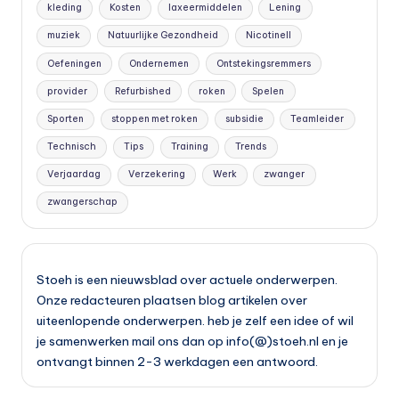
kleding
Kosten
laxeermiddelen
Lening
muziek
Natuurlijke Gezondheid
Nicotinell
Oefeningen
Ondernemen
Ontstekingsremmers
provider
Refurbished
roken
Spelen
Sporten
stoppen met roken
subsidie
Teamleider
Technisch
Tips
Training
Trends
Verjaardag
Verzekering
Werk
zwanger
zwangerschap
Stoeh is een nieuwsblad over actuele onderwerpen.
Onze redacteuren plaatsen blog artikelen over
uiteenlopende onderwerpen. heb je zelf een idee of wil
je samenwerken mail ons dan op info(@)stoeh.nl en je
ontvangt binnen 2-3 werkdagen een antwoord.