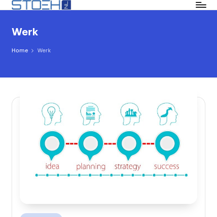
Ga
Werk
naar
de
Home
Werk
inhoud