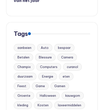
van het jaar
Tags
aanbeien
Auto
bespaar
Betalen
Blessure
Camera
Champix
Computers
curanol
duurzaam
Energie
eten
Feest
Game
Gamen
Groente
Halloween
kauwgom
kleding
Kosten
laxeermiddelen