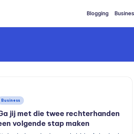
Blogging
Busine
Geplaatst
Business
n
Ga jij met die twee rechterhanden
een volgende stap maken