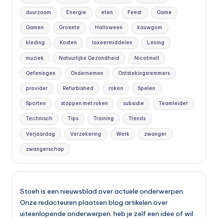
duurzaam
Energie
eten
Feest
Game
Gamen
Groente
Halloween
kauwgom
kleding
Kosten
laxeermiddelen
Lening
muziek
Natuurlijke Gezondheid
Nicotinell
Oefeningen
Ondernemen
Ontstekingsremmers
provider
Refurbished
roken
Spelen
Sporten
stoppen met roken
subsidie
Teamleider
Technisch
Tips
Training
Trends
Verjaardag
Verzekering
Werk
zwanger
zwangerschap
Stoeh is een nieuwsblad over actuele onderwerpen.
Onze redacteuren plaatsen blog artikelen over
uiteenlopende onderwerpen. heb je zelf een idee of wil