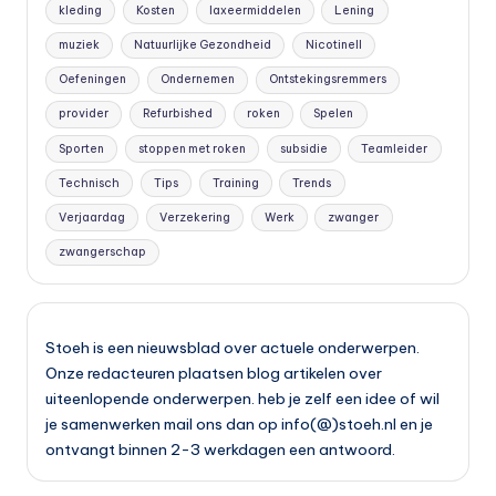
kleding
Kosten
laxeermiddelen
Lening
muziek
Natuurlijke Gezondheid
Nicotinell
Oefeningen
Ondernemen
Ontstekingsremmers
provider
Refurbished
roken
Spelen
Sporten
stoppen met roken
subsidie
Teamleider
Technisch
Tips
Training
Trends
Verjaardag
Verzekering
Werk
zwanger
zwangerschap
Stoeh is een nieuwsblad over actuele onderwerpen.
Onze redacteuren plaatsen blog artikelen over
uiteenlopende onderwerpen. heb je zelf een idee of wil
je samenwerken mail ons dan op info(@)stoeh.nl en je
ontvangt binnen 2-3 werkdagen een antwoord.