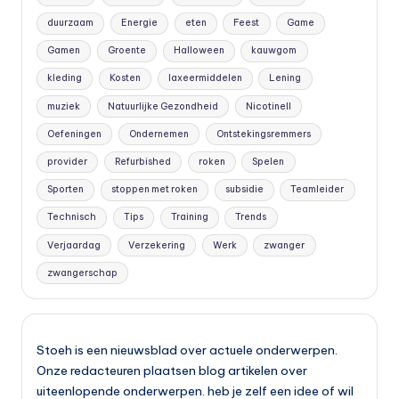
duurzaam
Energie
eten
Feest
Game
Gamen
Groente
Halloween
kauwgom
kleding
Kosten
laxeermiddelen
Lening
muziek
Natuurlijke Gezondheid
Nicotinell
Oefeningen
Ondernemen
Ontstekingsremmers
provider
Refurbished
roken
Spelen
Sporten
stoppen met roken
subsidie
Teamleider
Technisch
Tips
Training
Trends
Verjaardag
Verzekering
Werk
zwanger
zwangerschap
Stoeh is een nieuwsblad over actuele onderwerpen.
Onze redacteuren plaatsen blog artikelen over
uiteenlopende onderwerpen. heb je zelf een idee of wil