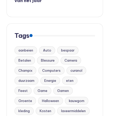
van het jaar
Tags
aanbeien
Auto
bespaar
Betalen
Blessure
Camera
Champix
Computers
curanol
duurzaam
Energie
eten
Feest
Game
Gamen
Groente
Halloween
kauwgom
kleding
Kosten
laxeermiddelen