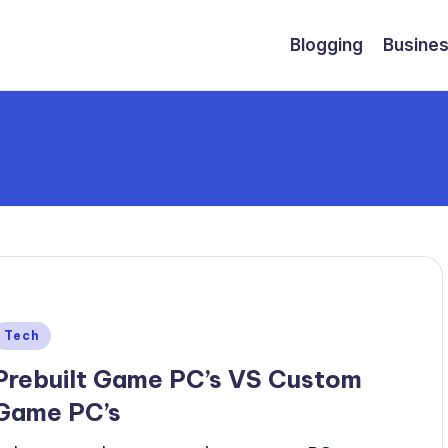
Blogging
Busine
Geplaatst
Tech
n
Prebuilt Game PC’s VS Custom
Game PC’s