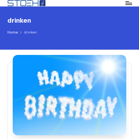
Ga
drinken
naar
de
Home
drinken
inhoud