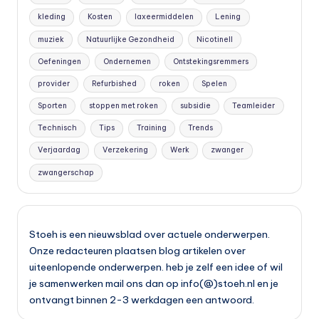
kleding
Kosten
laxeermiddelen
Lening
muziek
Natuurlijke Gezondheid
Nicotinell
Oefeningen
Ondernemen
Ontstekingsremmers
provider
Refurbished
roken
Spelen
Sporten
stoppen met roken
subsidie
Teamleider
Technisch
Tips
Training
Trends
Verjaardag
Verzekering
Werk
zwanger
zwangerschap
Stoeh is een nieuwsblad over actuele onderwerpen.
Onze redacteuren plaatsen blog artikelen over
uiteenlopende onderwerpen. heb je zelf een idee of wil
je samenwerken mail ons dan op info(@)stoeh.nl en je
ontvangt binnen 2-3 werkdagen een antwoord.