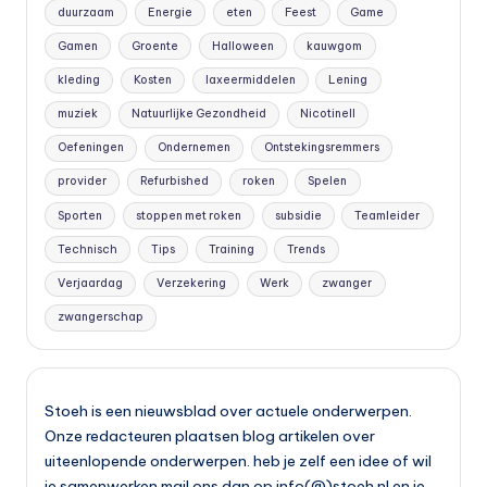
duurzaam
Energie
eten
Feest
Game
Gamen
Groente
Halloween
kauwgom
kleding
Kosten
laxeermiddelen
Lening
muziek
Natuurlijke Gezondheid
Nicotinell
Oefeningen
Ondernemen
Ontstekingsremmers
provider
Refurbished
roken
Spelen
Sporten
stoppen met roken
subsidie
Teamleider
Technisch
Tips
Training
Trends
Verjaardag
Verzekering
Werk
zwanger
zwangerschap
Stoeh is een nieuwsblad over actuele onderwerpen.
Onze redacteuren plaatsen blog artikelen over
uiteenlopende onderwerpen. heb je zelf een idee of wil
je samenwerken mail ons dan op info(@)stoeh.nl en je