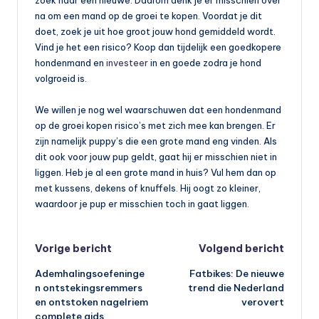
zoek naar een nieuwe. Daarom denk je er misschien over
na om een mand op de groei te kopen. Voordat je dit
doet, zoek je uit hoe groot jouw hond gemiddeld wordt.
Vind je het een risico? Koop dan tijdelijk een goedkopere
hondenmand en
investeer
in en goede zodra je hond
volgroeid is.
We willen je nog wel waarschuwen dat een hondenmand
op de groei kopen risico’s met zich mee kan brengen. Er
zijn namelijk puppy’s die een grote mand eng vinden. Als
dit ook voor jouw pup geldt, gaat hij er misschien niet in
liggen. Heb je al een grote mand in huis? Vul hem dan op
met kussens, dekens of knuffels. Hij oogt zo kleiner,
waardoor je pup er misschien toch in gaat liggen.
Bericht
Vorige bericht
Volgend bericht
Ademhalingsoefeninge
Fatbikes: De nieuwe
navigatie
n ontstekingsremmers
trend die Nederland
en ontstoken nagelriem
verovert
complete gids