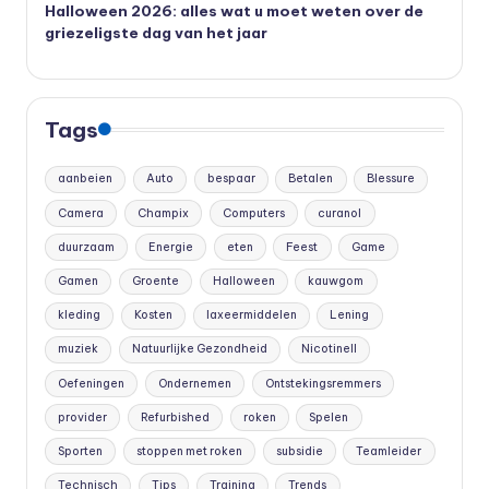
Halloween 2026: alles wat u moet weten over de
griezeligste dag van het jaar
Tags
aanbeien
Auto
bespaar
Betalen
Blessure
Camera
Champix
Computers
curanol
duurzaam
Energie
eten
Feest
Game
Gamen
Groente
Halloween
kauwgom
kleding
Kosten
laxeermiddelen
Lening
muziek
Natuurlijke Gezondheid
Nicotinell
Oefeningen
Ondernemen
Ontstekingsremmers
provider
Refurbished
roken
Spelen
Sporten
stoppen met roken
subsidie
Teamleider
Technisch
Tips
Training
Trends