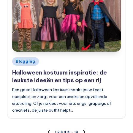
Geplaatst
Blogging
in
Halloween kostuum inspiratie: de
leukste ideeën en tips op een rij
Een goed Halloween kostuum maakt jouw feest
compleet en zorgt voor een unieke en opvallende
uitstraling. Of je nu kiest voor iets engs, grappigs of
creatiefs, de juiste outfit helpt…
1
2
3
4
5
…
13