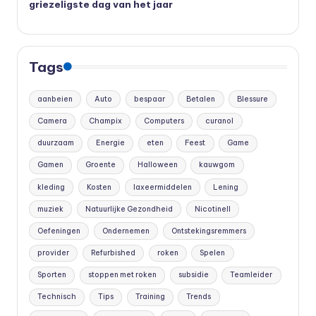
griezeligste dag van het jaar
Tags
aanbeien
Auto
bespaar
Betalen
Blessure
Camera
Champix
Computers
curanol
duurzaam
Energie
eten
Feest
Game
Gamen
Groente
Halloween
kauwgom
kleding
Kosten
laxeermiddelen
Lening
muziek
Natuurlijke Gezondheid
Nicotinell
Oefeningen
Ondernemen
Ontstekingsremmers
provider
Refurbished
roken
Spelen
Sporten
stoppen met roken
subsidie
Teamleider
Technisch
Tips
Training
Trends